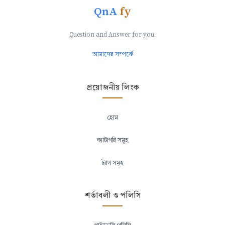
QnA
fy
Q
uestion a
n
d
A
nswer
f
or
y
ou.
আমাদের সম্পর্কে
প্রয়োজনীয় লিংক
হোম
ক্যাটাগরি সমূহ
ট্যাগ সমূহ
শর্তাবলী ও পলিসি