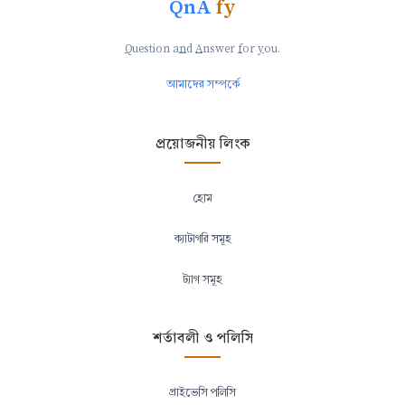
QnA
fy
Q
uestion a
n
d
A
nswer
f
or
y
ou.
আমাদের সম্পর্কে
প্রয়োজনীয় লিংক
হোম
ক্যাটাগরি সমূহ
ট্যাগ সমূহ
শর্তাবলী ও পলিসি
প্রাইভেসি পলিসি