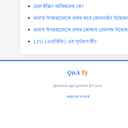
রেল ইঞ্জিন আবিষ্কারক কে?
ভারত উপমহাদেশে প্রথম কবে রেললাইন উদ্বোধ
ভারত উপমহাদেশে প্রথম কোথায় রেলপথ উদ্বোধ
LPG (এলপিজি) এর পূর্ণরূপ কী?
QnA
fy
Q
uestion a
n
d
A
nswer
f
or
y
ou.
আমাদের সম্পর্কে