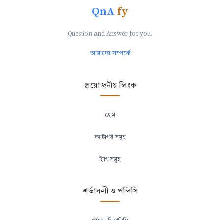
QnA
fy
Q
uestion a
n
d
A
nswer
f
or
y
ou.
আমাদের সম্পর্কে
প্রয়োজনীয় লিংক
হোম
ক্যাটাগরি সমূহ
ট্যাগ সমূহ
শর্তাবলী ও পলিসি