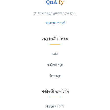
QnA
fy
Q
uestion a
n
d
A
nswer
f
or
y
ou.
আমাদের সম্পর্কে
প্রয়োজনীয় লিংক
হোম
ক্যাটাগরি সমূহ
ট্যাগ সমূহ
শর্তাবলী ও পলিসি
প্রাইভেসি পলিসি