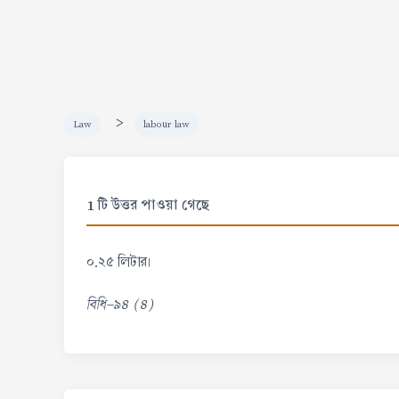
>
Law
labour law
1 টি উত্তর পাওয়া গেছে
০.২৫ লিটার।
বিধি-৯৪ (৪)