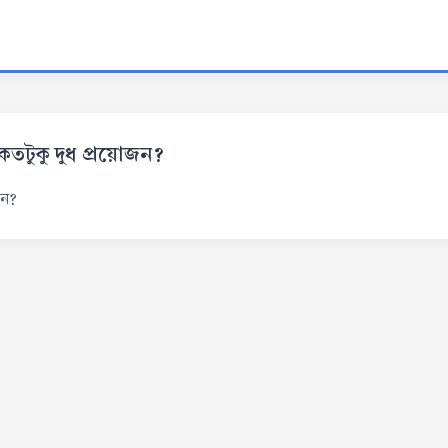
ন কতটুকু দুধ প্রয়োজন?
জন?