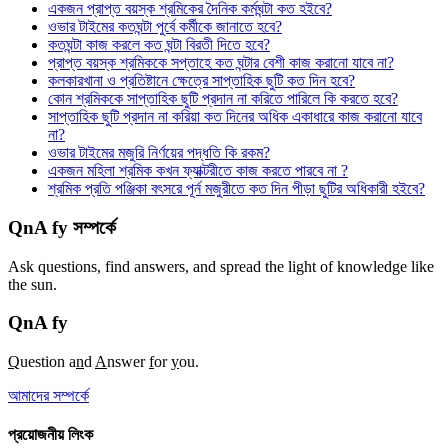
একজন প্রাপ্ত বয়স্ক শ্রমিকের দৈনিক কর্মঘন্টা কত হইবে?
ওভার টাইমের কতঘন্টা পুর্বে কর্মীকে জানাতে হবে?
কতঘন্টা কাজ করলে কত ঘন্টা বিরতী দিতে হবে?
প্রাপ্ত বয়স্ক শ্রমিককে সপ্তাহে কত ঘন্টার বেশী কাজ করানো যাবে না?
কলকারখানা ও প্রতিষ্টানে ক্ষেত্রে সাপ্তাহিক ছুটি কত দিন হবে?
কোন শ্রমিককে সাপ্তাহিক ছুটি প্রদান না করিতে পারিলে কি করতে হবে?
সাপ্তাহিক ছুটি প্রদান না করিয়া কত দিনের অধিক একাধারে কাজ করানো যাবে
না?
ওভার টাইমের মজুরি নির্ণয়ের পদ্ধতি কি রকম?
একজন মহিলা শ্রমিক কখন ফ্যাক্টরীতে কাজ করতে পারবে না ?
শ্রমিক প্রতি পঞ্জিকা বৎসরে পূর্ন মজুরীতে কত দিন পীড়া ছুটির অধিকারী হইবে?
QnA fy সম্পর্কে
Ask questions, find answers, and spread the light of knowledge like
the sun.
QnA
fy
Q
uestion a
n
d
A
nswer
f
or
y
ou.
আমাদের সম্পর্কে
প্রয়োজনীয় লিংক