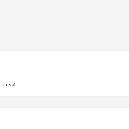
রা-২ (৩৯)