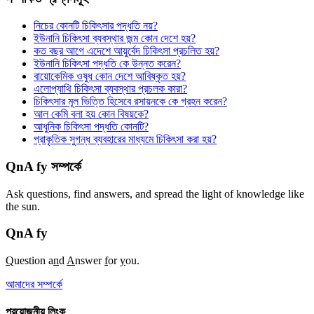
নিচের কোনটি চিকিৎসার পদ্ধতি নয়?
ইউনানি চিকিৎসা ব্যবস্থার জন্ম কোন দেশে হয়?
কত বছর আগে এদেশে আয়ুর্বেদ চিকিৎসা প্রচলিত হয়?
ইউনানি চিকিৎসা পদ্ধতি কে উন্নত করেন?
বায়োকেমিক ওষুধ কোন দেশে আবিষ্কৃত হয়?
এলোপ্যাথি চিকিৎসা ব্যবস্থার প্রচলক কারা?
চিকিৎসার মূল ভিত্তি হিসেবে রসায়নকে কে গ্রহন করেন?
আল কেমি বলা হয় কোন বিষয়কে?
আধুনিক চিকিৎসা পদ্ধতি কোনটি?
প্রাকৃতিক সুগন্ধ ব্যবহারের মাধ্যমে চিকিৎসা করা হয়?
QnA fy সম্পর্কে
Ask questions, find answers, and spread the light of knowledge like
the sun.
QnA
fy
Q
uestion a
n
d
A
nswer
f
or
y
ou.
আমাদের সম্পর্কে
প্রয়োজনীয় লিংক