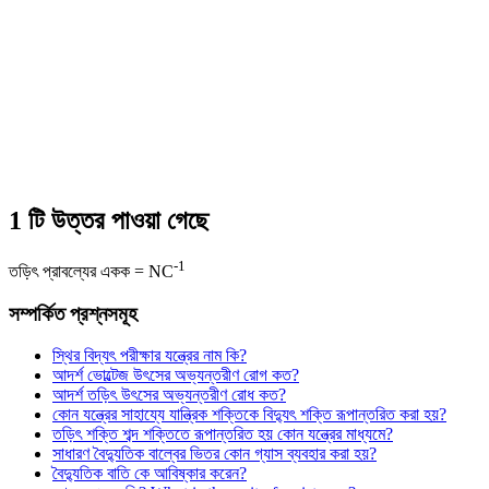
1 টি উত্তর পাওয়া গেছে
-1
তড়িৎ প্রাবল্যের একক = NC
সম্পর্কিত প্রশ্নসমূহ
স্থির বিদ্যৎ পরীক্ষার যন্ত্রের নাম কি?
আদর্শ ভোল্টেজ উৎসের অভ্যন্তরীণ রোগ কত?
আদর্শ তড়িৎ উৎসের অভ্যন্তরীণ রোধ কত?
কোন যন্ত্রের সাহায্যে যান্ত্রিক শক্তিকে বিদ্যুৎ শক্তি রূপান্তরিত করা হয়?
তড়িৎ শক্তি শব্দ শক্তিতে রূপান্তরিত হয় কোন যন্ত্রের মাধ্যমে?
সাধারণ বৈদ্যুতিক বাল্বের ভিতর কোন গ্যাস ব্যবহার করা হয়?
বৈদ্যুতিক বাতি কে আবিষ্কার করেন?