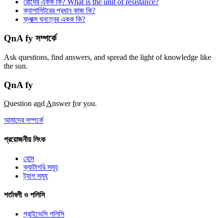
রোধের একক কি? What is the unit of resistance?
ক্যাপাসিটরের প্রধান কাজ কি?
ফ্লাক্স ঘনত্বের একক কি?
QnA fy সম্পর্কে
Ask questions, find answers, and spread the light of knowledge like
the sun.
QnA
fy
Q
uestion a
n
d
A
nswer
f
or
y
ou.
আমাদের সম্পর্কে
প্রয়োজনীয় লিংক
হোম
ক্যাটাগরি সমূহ
ট্যাগ সমূহ
শর্তাবলী ও পলিসি
প্রাইভেসি পলিসি