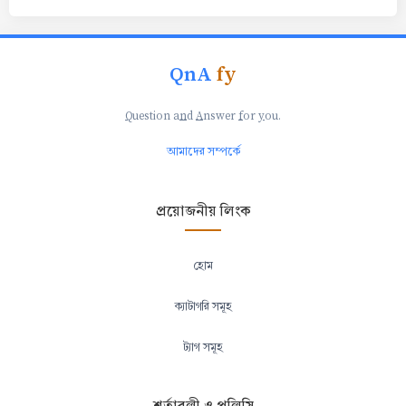
QnA
fy
Q
uestion a
n
d
A
nswer
f
or
y
ou.
আমাদের সম্পর্কে
প্রয়োজনীয় লিংক
হোম
ক্যাটাগরি সমূহ
ট্যাগ সমূহ
শর্তাবলী ও পলিসি