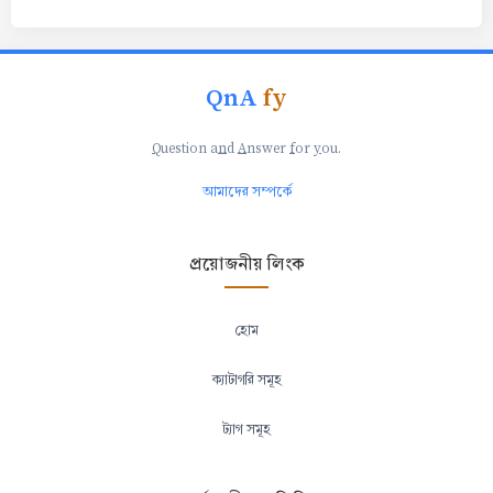
QnA
fy
Q
uestion a
n
d
A
nswer
f
or
y
ou.
আমাদের সম্পর্কে
প্রয়োজনীয় লিংক
হোম
ক্যাটাগরি সমূহ
ট্যাগ সমূহ