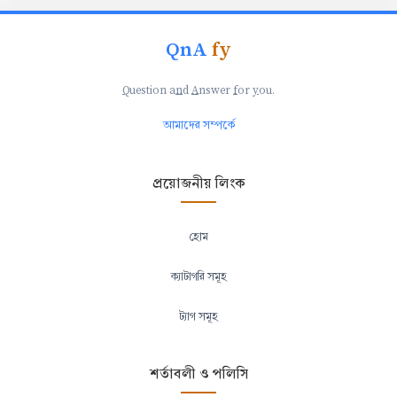
QnA
fy
Q
uestion a
n
d
A
nswer
f
or
y
ou.
আমাদের সম্পর্কে
প্রয়োজনীয় লিংক
হোম
ক্যাটাগরি সমূহ
ট্যাগ সমূহ
শর্তাবলী ও পলিসি