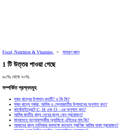
Food, Nutrition & Vitamins
>
সাধারণ জ্ঞান
1 টি উত্তর পাওয়া গেছে
৬০% থেকে ৭০%
সম্পর্কিত প্রশ্নসমূহ
সুষম খাদ্যের উপাদান কতটি? ও কি কি?
সুষম খাদ্যে শর্করা, আমিষ ও স্নেহজাতীয় উপাদানের অনুপাত কত?
কার্বোহাইড্রেটে C, H এবং O - এর অনুপাত কত?
আমিষ জাতীয় খাদ্য দেহের জন্য কেন প্রয়োজন?
মানবদেহে অত্যাবশ্যকীয় অ্যামিনো এসিডের নাম কি?
আমাদের খাদ্য তালিকায় কমপক্ষে কতভাগ প্রাণিজ আমিষ থাকা প্রয়োজন?