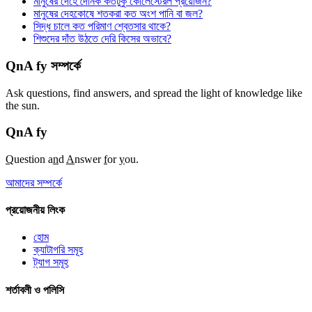
মানুষের দেহে দৈনিক কতটুকু কোলেস্টেরল প্রয়োজন?
মানুষের দেহকোষে শতকরা কত অংশ পানি বা জল?
সিদ্ধ চালে কত পরিমাণ শ্বেতসার থাকে?
শিশুদের দাঁত উঠতে দেরি কিসের অভাবে?
QnA fy সম্পর্কে
Ask questions, find answers, and spread the light of knowledge like
the sun.
QnA
fy
Q
uestion a
n
d
A
nswer
f
or
y
ou.
আমাদের সম্পর্কে
প্রয়োজনীয় লিংক
হোম
ক্যাটাগরি সমূহ
ট্যাগ সমূহ
শর্তাবলী ও পলিসি