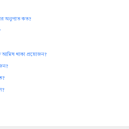
ানের অনুপাত কত?
?
িজ আমিষ থাকা প্রয়োজন?
োজন?
কত?
ল?