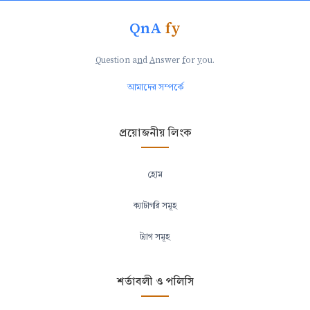
QnA
fy
Q
uestion a
n
d
A
nswer
f
or
y
ou.
আমাদের সম্পর্কে
প্রয়োজনীয় লিংক
হোম
ক্যাটাগরি সমূহ
ট্যাগ সমূহ
শর্তাবলী ও পলিসি