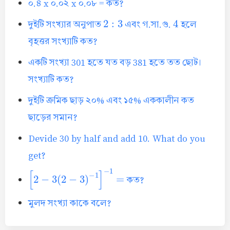
০.৪ x ০.০২ x ০.০৮ = কত?
2
:
3
4
দুইটি সংখ্যার অনুপাত
এবং গ.সা.গু.
হলে
বৃহত্তর সংখ্যাটি কত?
একটি সংখ্যা 301 হতে যত বড় 381 হতে তত ছোট।
সংখ্যাটি কত?
দুইটি ক্রমিক ছাড় ২০% এবং ১৫% এককালীন কত
ছাড়ের সমান?
Devide 30 by half and add 10. What do you
get?
[
2
−
3
(
2
−
3
)
−
1
]
−
1
=
কত?
মুলদ সংখ্যা কাকে বলে?