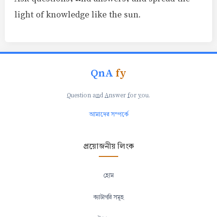
light of knowledge like the sun.
QnA
fy
Q
uestion a
n
d
A
nswer
f
or
y
ou.
আমাদের সম্পর্কে
প্রয়োজনীয় লিংক
হোম
ক্যাটাগরি সমূহ