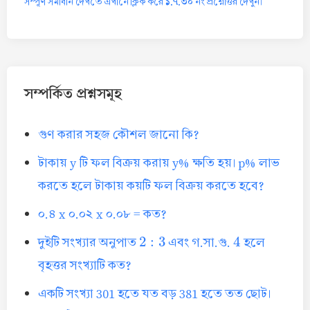
১.৭.৩০
সম্পূর্ণ সমাধান দেখতে এখানে ক্লিক করে
নং প্রশ্নোত্তর দেখুন।
সম্পর্কিত প্রশ্নসমূহ
গুণ করার সহজ কৌশল জানো কি?
টাকায় y টি ফল বিক্রয় করায় y% ক্ষতি হয়। p% লাভ
করতে হলে টাকায় কয়টি ফল বিক্রয় করতে হবে?
০.৪ x ০.০২ x ০.০৮ = কত?
2
:
3
4
দুইটি সংখ্যার অনুপাত
এবং গ.সা.গু.
হলে
বৃহত্তর সংখ্যাটি কত?
একটি সংখ্যা 301 হতে যত বড় 381 হতে তত ছোট।