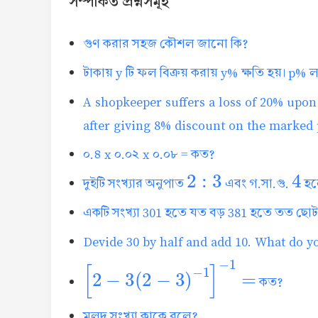
সম্পর্কিত প্রশ্নসমূহ
গুণ করার সহজ কৌশল জানো কি?
টাকায় y টি ফল বিক্রয় করায় y% ক্ষতি হয়। p%
A shopkeeper suffers a loss of 20% upon 
after giving 8% discount on the marked p
০.৪ x ০.০২ x ০.০৮ = কত?
2
:
3
4
দুইটি সংখ্যার অনুপাত
এবং গ.সা.গু.
হলে
একটি সংখ্যা 301 হতে যত বড় 381 হতে তত ছোট।
Devide 30 by half and add 10. What do y
[
2
−
3
(
2
−
3
)
−
1
]
−
1
=
কত?
মুলদ সংখ্যা কাকে বলে?