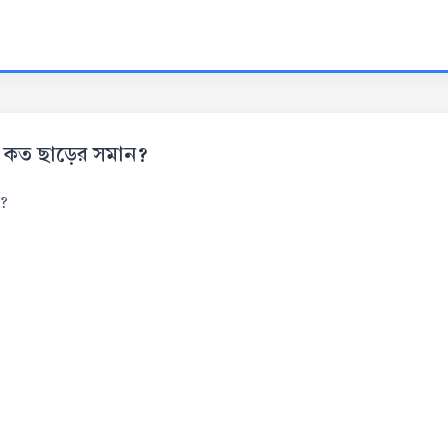
ন কত ছাড়ের সমান?
ন?