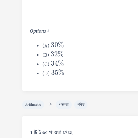
Options :
30
%
(A)
32
%
(B)
34
%
(C)
35
%
(D)
>
Arithmetic
শতকরা
গণিত
1 টি উত্তর পাওয়া গেছে