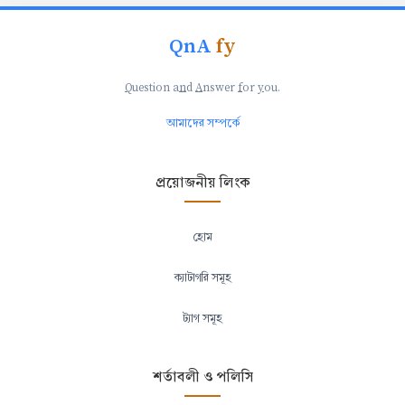
QnA
fy
Q
uestion a
n
d
A
nswer
f
or
y
ou.
আমাদের সম্পর্কে
প্রয়োজনীয় লিংক
হোম
ক্যাটাগরি সমূহ
ট্যাগ সমূহ
শর্তাবলী ও পলিসি