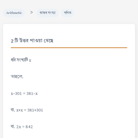
>
Arithmetic
বাস্তব সংখ্যা
গণিত
2 টি উত্তর পাওয়া গেছে
ধরি সংখ্যাটি x
তাহলে,
x-301 = 381-x
বা, x+x = 381+301
বা, 2x = 842