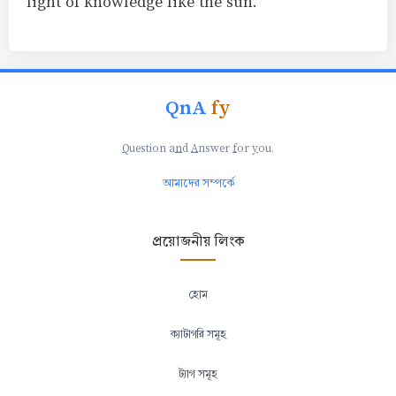
light of knowledge like the sun.
QnA
fy
Q
uestion a
n
d
A
nswer
f
or
y
ou.
আমাদের সম্পর্কে
প্রয়োজনীয় লিংক
হোম
ক্যাটাগরি সমূহ
ট্যাগ সমূহ