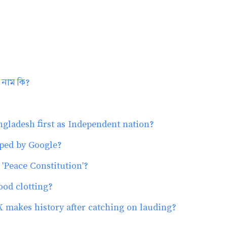
 নাম কি?
ladesh first as Independent nation?
loped by Google?
'Peace Constitution'?
ood clotting?
X makes history after catching on lauding?