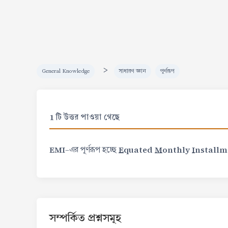
>
General Knowledge
সাধারণ জ্ঞান
পূর্ণরূপ
1 টি উত্তর পাওয়া গেছে
EMI
E
quated
M
onthly
I
nstallm
-এর পূর্ণরূপ হচ্ছে
সম্পর্কিত প্রশ্নসমূহ