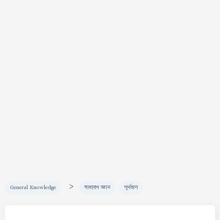
>
General Knowledge
সাধারণ জ্ঞান
পূর্ণরূপ