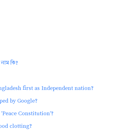
 নাম কি?
ladesh first as Independent nation?
loped by Google?
'Peace Constitution'?
ood clotting?