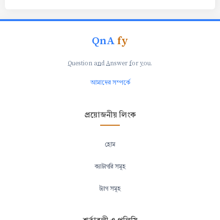
QnA
fy
Q
uestion a
n
d
A
nswer
f
or
y
ou.
আমাদের সম্পর্কে
প্রয়োজনীয় লিংক
হোম
ক্যাটাগরি সমূহ
ট্যাগ সমূহ