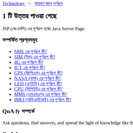
Technology
>
সাধারণ জ্ঞান
পূর্ণরূপ
1 টি উত্তর পাওয়া গেছে
JSP (জেএসপি) এর পূর্ণরূপ হচ্ছে Java Server Page.
সম্পর্কিত প্রশ্নসমূহ
SMS এর পূর্ণরূপ কী?
SIM (সিম) এর পূর্ণরূপ কী?
4G এর পূর্ণরূপ কী?
ICT এর পূর্ণরূপ কী?
GPS (জিপিএস) এর পূর্ণরূপ কী?
NASA (নাসা) এর পূর্ণরূপ কী?
LED (এলইডি) এর পূর্ণরূপ কী?
CPU (সিপিইউ) এর পূর্ণরূপ কী?
MMS (এমএমএস) এর পূর্ণরূপ কী?
IMEI (আইএমইআই) এর পূর্ণরূপ কী?
QnA fy সম্পর্কে
Ask questions, find answers, and spread the light of knowledge like t