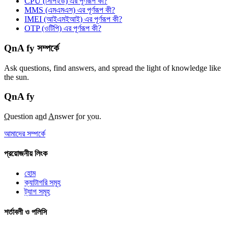
CPU (সিপিইউ) এর পূর্ণরূপ কী?
MMS (এমএমএস) এর পূর্ণরূপ কী?
IMEI (আইএমইআই) এর পূর্ণরূপ কী?
OTP (ওটিপি) এর পূর্ণরূপ কী?
QnA fy সম্পর্কে
Ask questions, find answers, and spread the light of knowledge like
the sun.
QnA
fy
Q
uestion a
n
d
A
nswer
f
or
y
ou.
আমাদের সম্পর্কে
প্রয়োজনীয় লিংক
হোম
ক্যাটাগরি সমূহ
ট্যাগ সমূহ
শর্তাবলী ও পলিসি