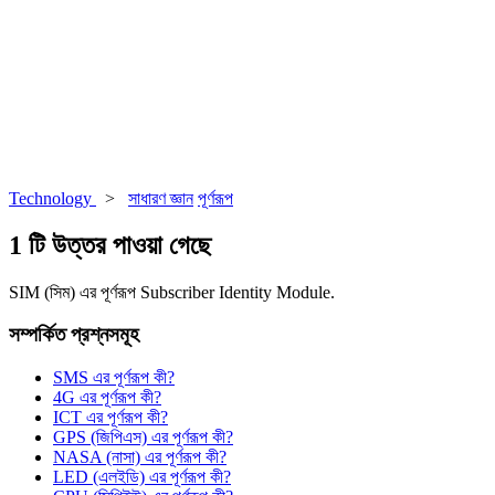
Technology
>
সাধারণ জ্ঞান
পূর্ণরূপ
1 টি উত্তর পাওয়া গেছে
SIM (সিম) এর পূর্ণরূপ Subscriber Identity Module.
সম্পর্কিত প্রশ্নসমূহ
SMS এর পূর্ণরূপ কী?
4G এর পূর্ণরূপ কী?
ICT এর পূর্ণরূপ কী?
GPS (জিপিএস) এর পূর্ণরূপ কী?
NASA (নাসা) এর পূর্ণরূপ কী?
LED (এলইডি) এর পূর্ণরূপ কী?