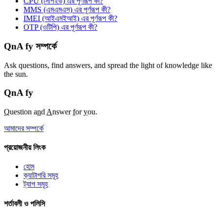
CPU (সিপিইউ) এর পূর্ণরূপ কী?
MMS (এমএমএস) এর পূর্ণরূপ কী?
IMEI (আইএমইআই) এর পূর্ণরূপ কী?
OTP (ওটিপি) এর পূর্ণরূপ কী?
QnA fy সম্পর্কে
Ask questions, find answers, and spread the light of knowledge like
the sun.
QnA
fy
Q
uestion a
n
d
A
nswer
f
or
y
ou.
আমাদের সম্পর্কে
প্রয়োজনীয় লিংক
হোম
ক্যাটাগরি সমূহ
ট্যাগ সমূহ
শর্তাবলী ও পলিসি