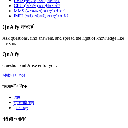
LED (এলইডি) এর পূর্ণরূপ কী?
CPU (সিপিইউ) এর পূর্ণরূপ কী?
MMS (এমএমএস) এর পূর্ণরূপ কী?
IMEI (আইএমইআই) এর পূর্ণরূপ কী?
QnA fy সম্পর্কে
Ask questions, find answers, and spread the light of knowledge like
the sun.
QnA
fy
Q
uestion a
n
d
A
nswer
f
or
y
ou.
আমাদের সম্পর্কে
প্রয়োজনীয় লিংক
হোম
ক্যাটাগরি সমূহ
ট্যাগ সমূহ
শর্তাবলী ও পলিসি