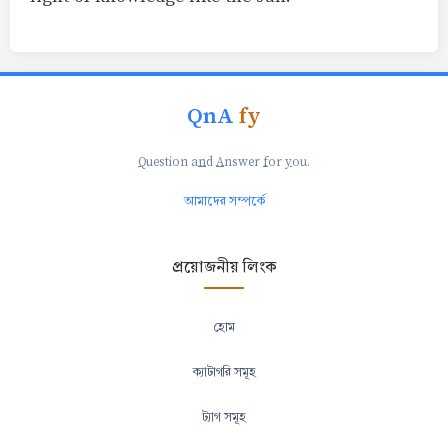
QnA
fy
Q
uestion a
n
d
A
nswer
f
or
y
ou.
আমাদের সম্পর্কে
প্রয়োজনীয় লিংক
হোম
ক্যাটাগরি সমূহ
ট্যাগ সমূহ