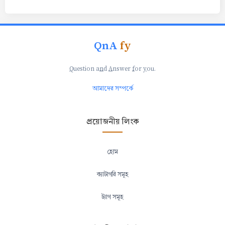
QnA
fy
Q
uestion a
n
d
A
nswer
f
or
y
ou.
আমাদের সম্পর্কে
প্রয়োজনীয় লিংক
হোম
ক্যাটাগরি সমূহ
ট্যাগ সমূহ