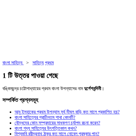
বাংলা সাহিত্য
>
সাহিত্য
প্রথম
1 টি উত্তর পাওয়া গেছে
বঙ্কিমচন্দ্র চট্টোপাধ্যায়ের প্রথম বাংলা উপন্যাসের নাম
দুর্গেশনন্দিনী
।
সম্পর্কিত প্রশ্নসমূহ
আবু ইসহাকের প্রথম উপন্যাস সূর্য দীঘল বাড়ি কত সালে প্রকাশিত হয়?
বাংলা সাহিত্যের প্রাচীনতম শাখা কোনটি?
বৌদ্ধদের কোন সম্প্রদায়ের সাধকগণ চর্যাপদ রচনা করেন?
বাংলা গদ্য সাহিত্যের উৎপত্তিকাল কখন?
বিশ্বকবি রবীন্দ্রনাথ ঠাকুর কত সালে নোবেল পুরষ্কার পান?