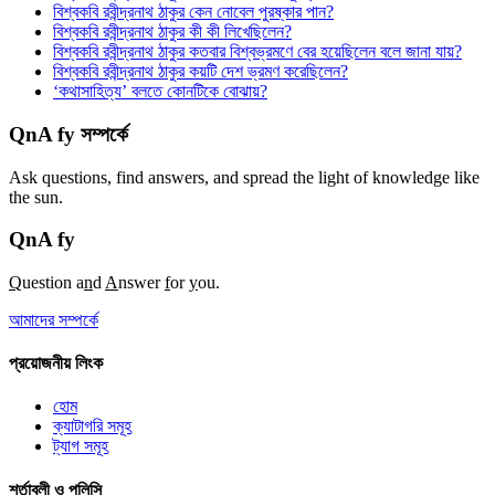
বিশ্বকবি রবীন্দ্রনাথ ঠাকুর কেন নোবেল পুরষ্কার পান?
বিশ্বকবি রবীন্দ্রনাথ ঠাকুর কী কী লিখেছিলেন?
বিশ্বকবি রবীন্দ্রনাথ ঠাকুর কতবার বিশ্বভ্রমণে বের হয়েছিলেন বলে জানা যায়?
বিশ্বকবি রবীন্দ্রনাথ ঠাকুর কয়টি দেশ ভ্রমণ করেছিলেন?
‘কথাসাহিত্য’ বলতে কোনটিকে বোঝায়?
QnA fy সম্পর্কে
Ask questions, find answers, and spread the light of knowledge like
the sun.
QnA
fy
Q
uestion a
n
d
A
nswer
f
or
y
ou.
আমাদের সম্পর্কে
প্রয়োজনীয় লিংক
হোম
ক্যাটাগরি সমূহ
ট্যাগ সমূহ
শর্তাবলী ও পলিসি