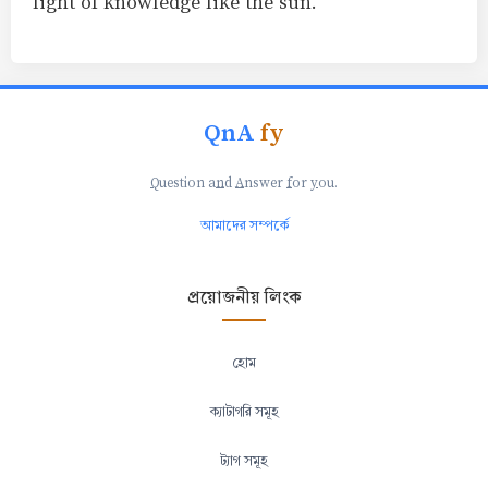
light of knowledge like the sun.
QnA
fy
Q
uestion a
n
d
A
nswer
f
or
y
ou.
আমাদের সম্পর্কে
প্রয়োজনীয় লিংক
হোম
ক্যাটাগরি সমূহ
ট্যাগ সমূহ