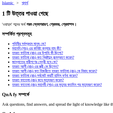
Islamic
>
শব্দার্থ
1 টি উত্তর পাওয়া গেছে
'ওয়াদুদ' শব্দের অর্থ
পরম স্নেহপরায়ণ, প্রেমময়, প্রেমাষ্পদ।
সম্পর্কিত প্রশ্নসমূহ
পৃথিবীর সর্বপ্রথম মানুষ কে?
মহানবি (সাঃ) এর কনিষ্ঠা কন্যার নাম কী?
হযরত ফাতিমা (রাঃ) এর উপাধি কী ছিলো?
হযরত ফাতিমা (রাঃ) কত খ্রিষ্টাব্দে জন্মগ্রহণ করেন?
জান্নাতের নারীগণের নেত্রী হবে কে?
হযরত আলী (রাঃ) এর স্ত্রী কে ছিলেন?
হযরত আলী (রাঃ) কত হিজরীতে হযরত ফাতিমা (রাঃ) কে বিবাহ করেন?
হযরত ফাতিমা (রাঃ) সর্বমোট কয়টি হাদিস বর্ণনা করেন?
হযরত ফাতেমা (রাঃ) কবে মৃত্যুবরণ করেন?
হযরত ফাতেমা (রাঃ) মহানবী (সাঃ) এর মৃত্যুর কতদিন পর মৃত্যুবরণ করেন?
QnA fy সম্পর্কে
Ask questions, find answers, and spread the light of knowledge like t