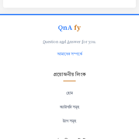
QnA
fy
Q
uestion a
n
d
A
nswer
f
or
y
ou.
আমাদের সম্পর্কে
প্রয়োজনীয় লিংক
হোম
ক্যাটাগরি সমূহ
ট্যাগ সমূহ