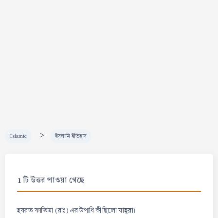
>
Islamic
ইসলামি ইতিহাস
1 টি উত্তর পাওয়া গেছে
যাহ্‌রা
হযরত ফাতিমা (রাঃ) এর উপাধি কী ছিলো
।