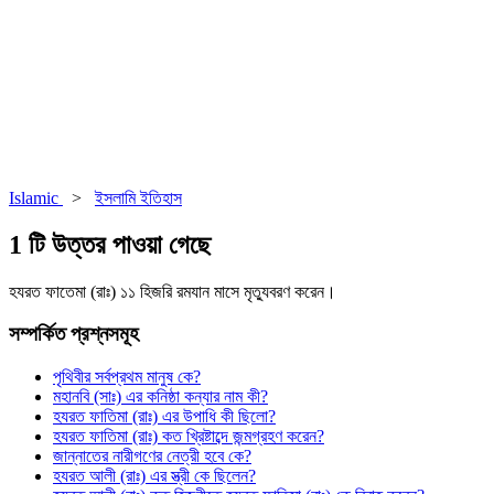
Islamic
>
ইসলামি ইতিহাস
1 টি উত্তর পাওয়া গেছে
হযরত ফাতেমা (রাঃ) ১১ হিজরি রমযান মাসে মৃত্যুবরণ করেন।
সম্পর্কিত প্রশ্নসমূহ
পৃথিবীর সর্বপ্রথম মানুষ কে?
মহানবি (সাঃ) এর কনিষ্ঠা কন্যার নাম কী?
হযরত ফাতিমা (রাঃ) এর উপাধি কী ছিলো?
হযরত ফাতিমা (রাঃ) কত খ্রিষ্টাব্দে জন্মগ্রহণ করেন?
জান্নাতের নারীগণের নেত্রী হবে কে?
হযরত আলী (রাঃ) এর স্ত্রী কে ছিলেন?