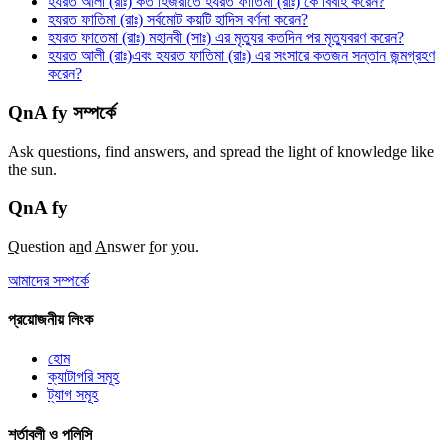
হযরত আলী (রাঃ) কত হিজরীতে হযরত ফাতিমা (রাঃ) কে বিবাহ করেন?
হযরত ফাতিমা (রাঃ) সর্বমোট কয়টি হাদিস বর্ণনা করেন?
হযরত ফাতেমা (রাঃ) মহানবী (সাঃ) এর মৃত্যুর কতদিন পর মৃত্যুবরণ করেন?
হযরত আলী (রাঃ)এবং হযরত ফাতিমা (রাঃ) এর সংসারে কতজন সন্তান জন্মগ্রহণ
করেন?
QnA fy সম্পর্কে
Ask questions, find answers, and spread the light of knowledge like
the sun.
QnA
fy
Q
uestion a
n
d
A
nswer
f
or
y
ou.
আমাদের সম্পর্কে
প্রয়োজনীয় লিংক
হোম
ক্যাটাগরি সমূহ
ট্যাগ সমূহ
শর্তাবলী ও পলিসি