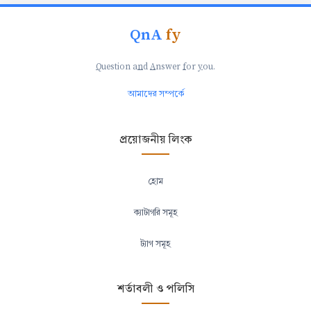
QnA
fy
Q
uestion a
n
d
A
nswer
f
or
y
ou.
আমাদের সম্পর্কে
প্রয়োজনীয় লিংক
হোম
ক্যাটাগরি সমূহ
ট্যাগ সমূহ
শর্তাবলী ও পলিসি