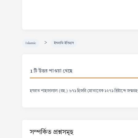
>
Islamic
ইসলামি ইতিহাস
1 টি উত্তর পাওয়া গেছে
হযরত শাহজালাল (রহ.) ৬৭১ হিজরি মোতাবেক ১২৭১ খ্রিষ্টাব্দে জন্মগ্র
সম্পর্কিত প্রশ্নসমূহ