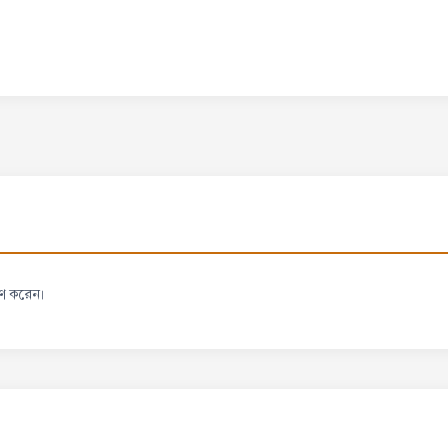
হণ করেন।