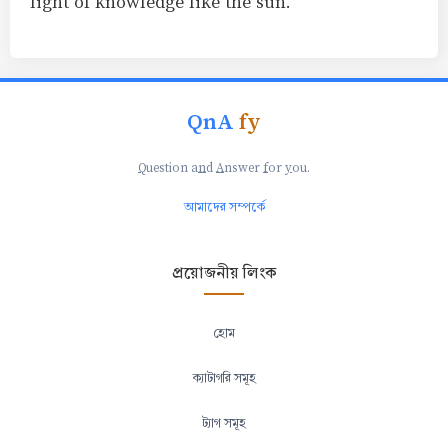
light of knowledge like the sun.
QnA
fy
Q
uestion a
n
d
A
nswer
f
or
y
ou.
আমাদের সম্পর্কে
প্রয়োজনীয় লিংক
হোম
ক্যাটাগরি সমূহ
ট্যাগ সমূহ