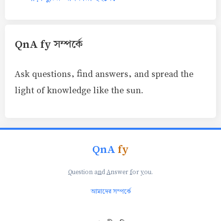
QnA fy সম্পর্কে
Ask questions, find answers, and spread the
light of knowledge like the sun.
QnA
fy
Q
uestion a
n
d
A
nswer
f
or
y
ou.
আমাদের সম্পর্কে