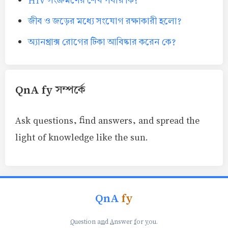
HIV সংক্রমণের শেষ পর্যায় কি?
জীব ও জড়ের মধ্যে সংযোগ রক্ষাকারী হলো?
অ্যানথ্রাক্স রোগের টিকা আবিষ্কার করেন কে?
QnA fy সম্পর্কে
Ask questions, find answers, and spread the
light of knowledge like the sun.
QnA
fy
Q
uestion a
n
d
A
nswer
f
or
y
ou.