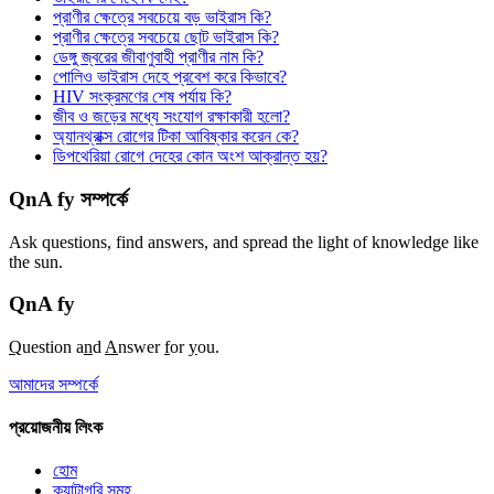
প্রাণীর ক্ষেত্রে সবচেয়ে বড় ভাইরাস কি?
প্রাণীর ক্ষেত্রে সবচেয়ে ছোট ভাইরাস কি?
ডেঙ্গু জ্বরের জীবাণুবাহী প্রাণীর নাম কি?
পোলিও ভাইরাস দেহে প্রবেশ করে কিভাবে?
HIV সংক্রমণের শেষ পর্যায় কি?
জীব ও জড়ের মধ্যে সংযোগ রক্ষাকারী হলো?
অ্যানথ্রাক্স রোগের টিকা আবিষ্কার করেন কে?
ডিপথেরিয়া রোগে দেহের কোন অংশ আক্রান্ত হয়?
QnA fy সম্পর্কে
Ask questions, find answers, and spread the light of knowledge like
the sun.
QnA
fy
Q
uestion a
n
d
A
nswer
f
or
y
ou.
আমাদের সম্পর্কে
প্রয়োজনীয় লিংক
হোম
ক্যাটাগরি সমূহ