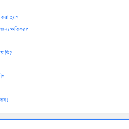
র করা হয়?
ন্য ক্ষতিকর?
ায় কি?
ী?
 হয়?