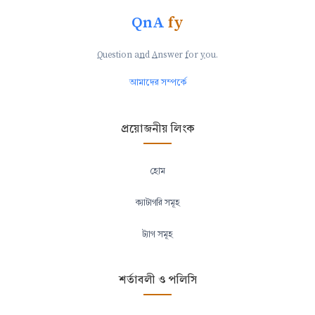
QnA
fy
Q
uestion a
n
d
A
nswer
f
or
y
ou.
আমাদের সম্পর্কে
প্রয়োজনীয় লিংক
হোম
ক্যাটাগরি সমূহ
ট্যাগ সমূহ
শর্তাবলী ও পলিসি