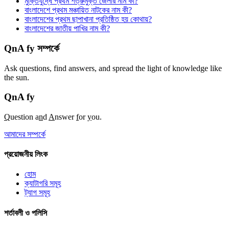
মুক্তিযুদ্ধে প্রথম শত্রুমুক্ত জেলার নাম কী?
বাংলাদেশে প্রথম মঞ্চায়িত নাটকের নাম কী?
বাংলাদেশের প্রথম ছাপাখানা প্রতিষ্ঠিত হয় কোথায়?
বাংলাদেশের জাতীয় পাখির নাম কী?
QnA fy সম্পর্কে
Ask questions, find answers, and spread the light of knowledge like
the sun.
QnA
fy
Q
uestion a
n
d
A
nswer
f
or
y
ou.
আমাদের সম্পর্কে
প্রয়োজনীয় লিংক
হোম
ক্যাটাগরি সমূহ
ট্যাগ সমূহ
শর্তাবলী ও পলিসি