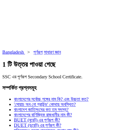
Bangladesh
>
পূর্ণরূপ
সাধারণ জ্ঞান
1 টি উত্তর পাওয়া গেছে
SSC এর পূর্ণরূপ Secondary School Certificate.
সম্পর্কিত প্রশ্নসমূহ
বাংলাদেশের সর্বোচ্চ শৃঙ্গের নাম কি? এবং উচ্চতা কত?
'সোয়াচ অব নো গ্রাউন্ড' কোথায় অবস্থিত?
বাংলাদেশ জাতিসংঘের কত তম সদস্য?
বাংলাদেশের বাণিজ্যিক রাজধানীর নাম কী?
BUET (বুয়েট) এর পূর্ণরূপ কী?
DUET (ডুয়েট) এর পূর্ণরূপ কী?