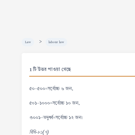
>
Law
labour law
1 টি উত্তর পাওয়া গেছে
৫০-৫০০=সর্বোচ্চ ৬ জন,
৫০১-১০০০=সর্বোচ্চ ১০ জন,
৩০০১-তদুর্ধ্ব=সর্বোচ্চ ১২ জন।
বিধি-৮১(৭)