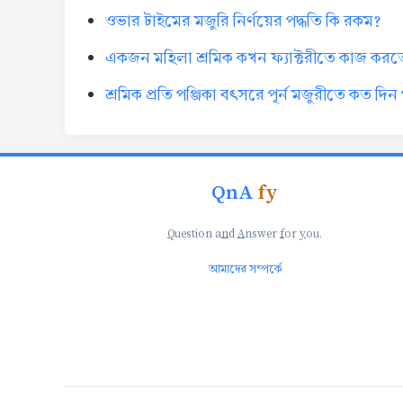
ওভার টাইমের মজুরি নির্ণয়ের পদ্ধতি কি রকম?
একজন মহিলা শ্রমিক কখন ফ্যাক্টরীতে কাজ করত
শ্রমিক প্রতি পঞ্জিকা বৎসরে পূর্ন মজুরীতে কত দি
QnA
fy
Q
uestion a
n
d
A
nswer
f
or
y
ou.
আমাদের সম্পর্কে