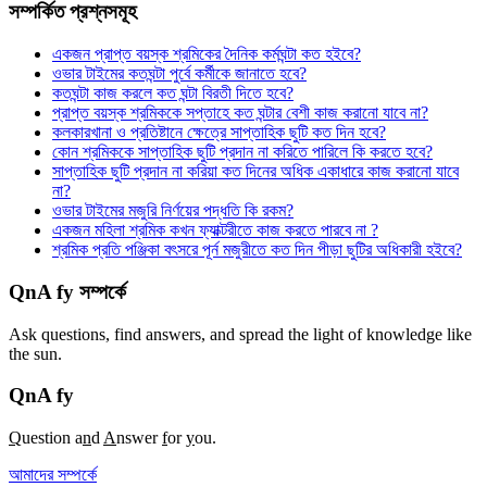
সম্পর্কিত প্রশ্নসমূহ
একজন প্রাপ্ত বয়স্ক শ্রমিকের দৈনিক কর্মঘন্টা কত হইবে?
ওভার টাইমের কতঘন্টা পুর্বে কর্মীকে জানাতে হবে?
কতঘন্টা কাজ করলে কত ঘন্টা বিরতী দিতে হবে?
প্রাপ্ত বয়স্ক শ্রমিককে সপ্তাহে কত ঘন্টার বেশী কাজ করানো যাবে না?
কলকারখানা ও প্রতিষ্টানে ক্ষেত্রে সাপ্তাহিক ছুটি কত দিন হবে?
কোন শ্রমিককে সাপ্তাহিক ছুটি প্রদান না করিতে পারিলে কি করতে হবে?
সাপ্তাহিক ছুটি প্রদান না করিয়া কত দিনের অধিক একাধারে কাজ করানো যাবে
না?
ওভার টাইমের মজুরি নির্ণয়ের পদ্ধতি কি রকম?
একজন মহিলা শ্রমিক কখন ফ্যাক্টরীতে কাজ করতে পারবে না ?
শ্রমিক প্রতি পঞ্জিকা বৎসরে পূর্ন মজুরীতে কত দিন পীড়া ছুটির অধিকারী হইবে?
QnA fy সম্পর্কে
Ask questions, find answers, and spread the light of knowledge like
the sun.
QnA
fy
Q
uestion a
n
d
A
nswer
f
or
y
ou.
আমাদের সম্পর্কে