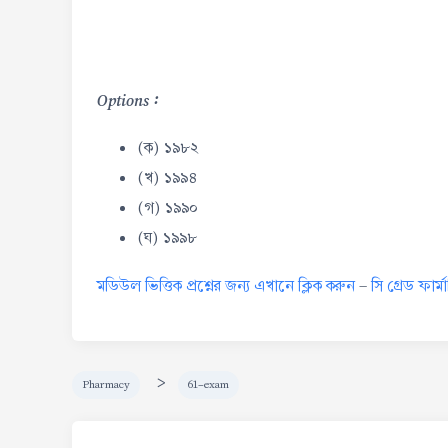
Options :
(ক) ১৯৮২
(খ) ১৯৯৪
(গ) ১৯৯০
(ঘ) ১৯৯৮
মডিউল ভিত্তিক প্রশ্নের জন্য এখানে ক্লিক করুন
-
সি গ্রেড ফার্
>
Pharmacy
61-exam