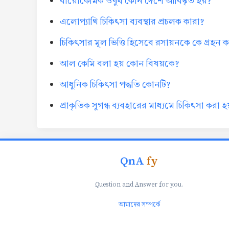
বায়োকেমিক ওষুধ কোন দেশে আবিষ্কৃত হয়?
এলোপ্যাথি চিকিৎসা ব্যবস্থার প্রচলক কারা?
চিকিৎসার মূল ভিত্তি হিসেবে রসায়নকে কে গ্রহন
আল কেমি বলা হয় কোন বিষয়কে?
আধুনিক চিকিৎসা পদ্ধতি কোনটি?
প্রাকৃতিক সুগন্ধ ব্যবহারের মাধ্যমে চিকিৎসা করা হ
QnA
fy
Q
uestion a
n
d
A
nswer
f
or
y
ou.
আমাদের সম্পর্কে