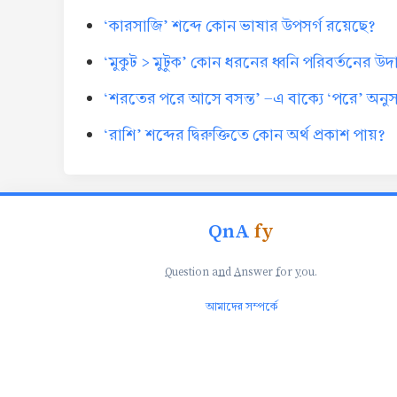
‘কারসাজি’ শব্দে কোন ভাষার উপসর্গ রয়েছে?
‘মুকুট > মুটুক’ কোন ধরনের ধ্বনি পরিবর্তনের উ
‘শরতের পরে আসে বসন্ত’ -এ বাক্যে ‘পরে’ অনুসর্
‘রাশি’ শব্দের দ্বিরুক্তিতে কোন অর্থ প্রকাশ পায়?
QnA
fy
Q
uestion a
n
d
A
nswer
f
or
y
ou.
আমাদের সম্পর্কে