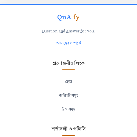
QnA
fy
Q
uestion a
n
d
A
nswer
f
or
y
ou.
আমাদের সম্পর্কে
প্রয়োজনীয় লিংক
হোম
ক্যাটাগরি সমূহ
ট্যাগ সমূহ
শর্তাবলী ও পলিসি